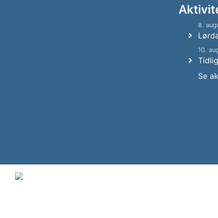
Aktivit
8. aug
Lørd
10. au
Tidli
Se ak
© 2011-2026