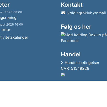
eter
Kontakt
ust 2026 08:00
koldingroklub@gmail
agsroning
gust 2026 16:00
Følg os her
g rotur
tivitetskalender
Handel
Handelsbetingelser
CVR: 51549228