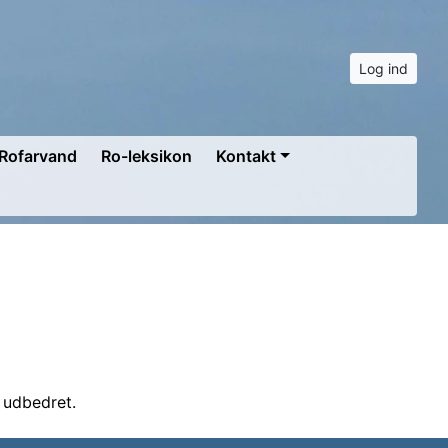
Log ind
Rofarvand
Ro-leksikon
Kontakt
 udbedret.