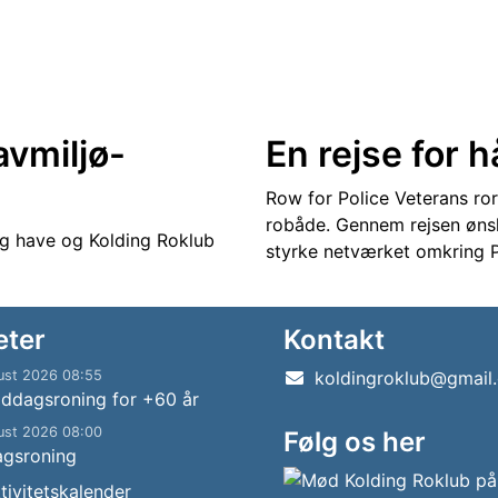
avmiljø-
En rejse for 
Row for Police Veterans ro
robåde. Gennem rejsen øns
og have og Kolding Roklub
styrke netværket omkring P
eter
Kontakt
ust 2026 08:55
koldingroklub@gmail
ddagsroning for +60 år
ust 2026 08:00
Følg os her
agsroning
tivitetskalender