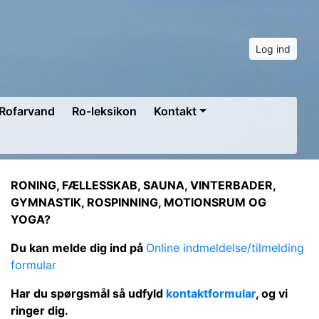
Log ind
Rofarvand
Ro-leksikon
Kontakt
RONING, FÆLLESSKAB, SAUNA, VINTERBADER,
GYMNASTIK, ROSPINNING, MOTIONSRUM OG
YOGA?
Du kan melde dig ind på
Online indmeldelse/tilmelding
formular
Har du spørgsmål så udfyld
kontaktformular
, og vi
ringer dig.