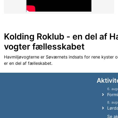
Kolding Roklub - en del af H
vogter fællesskabet
Havmiljøvogterne er Søværnets indsats for rene kyster 
er en del af fælleskabet.
Aktivit
6. aug
Formi
8. aug
Lørd
Se ak