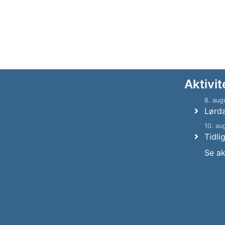
Aktivit
8. aug
Lørd
10. au
Tidli
Se ak