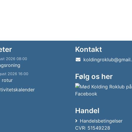
eter
Kontakt
ust 2026 08:00
koldingroklub@gmail
agsroning
gust 2026 16:00
Følg os her
g rotur
tivitetskalender
Handel
Handelsbetingelser
CVR: 51549228