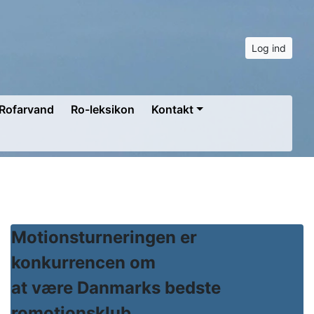
Log ind
Rofarvand
Ro-leksikon
Kontakt
Motionsturneringen er
konkurrencen om
at være Danmarks bedste
romotionsklub