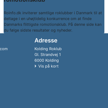
Roinfo.dk inviterer samtlige roklubber i Danmark til at
deltage i en uhøjtidelig konkurrence om at finde
Danmarks flittigste romotionsklub. På denne side kan
du følge sidste resultater og nyheder.
Adresse
.com
Kolding Roklub
Gl. Strandvej 1
6000 Kolding
Vis på kort