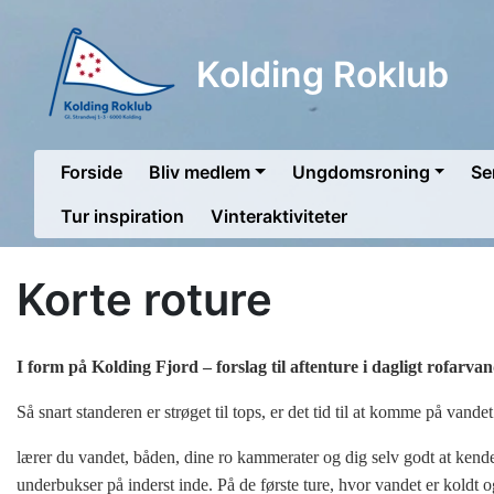
Kolding Roklub
Forside
Bliv medlem
Ungdomsroning
Se
Tur inspiration
Vinteraktiviteter
Korte roture
I form på Kolding Fjord – forslag til aftenture i dagligt rofarva
Så snart standeren er strøget til tops, er det tid til at komme på van
lærer du vandet, båden, dine ro kammerater og dig selv godt at kend
underbukser på inderst inde. På de første ture, hvor vandet er koldt 