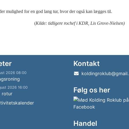
r der mulighed for en god lang tur, hvor der også kan lægges til.
(
Kilde: tidligere rochef i KDR, Lis Grove-Nielsen)
eter
Kontakt
ust 2026 08:00
koldingroklub@gmail
agsroning
gust 2026 16:00
Følg os her
g rotur
tivitetskalender
Handel