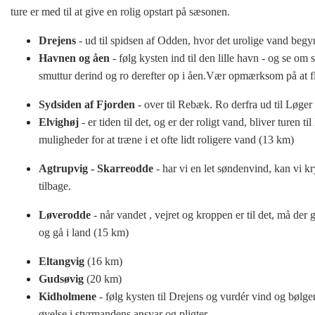
ture er med til at give en rolig opstart på sæsonen.
Drejens
- ud til spidsen af Odden, hvor det urolige vand begy
Havnen og åen
- følg kysten ind til den lille havn - og se om 
smuttur derind og ro derefter op i åen.Vær opmærksom på at fl
Sydsiden af Fjorden
- over til Rebæk. Ro derfra ud til Løger
Elvighøj
- er tiden til det, og er der roligt vand, bliver ture
muligheder for at træne i et ofte lidt roligere vand (13 km)
Agtrupvig - Skarreodde
- har vi en let søndenvind, kan vi k
tilbage.
Løverodde
- når vandet , vejret og kroppen er til det, må der g
og gå i land (15 km)
Eltangvig
(16 km)
Gudsøvig
(20 km)
Kidholmene
- følg kysten til Drejens og vurdér vind og bølge
øvelse i styrmandens ansvar og pligter.