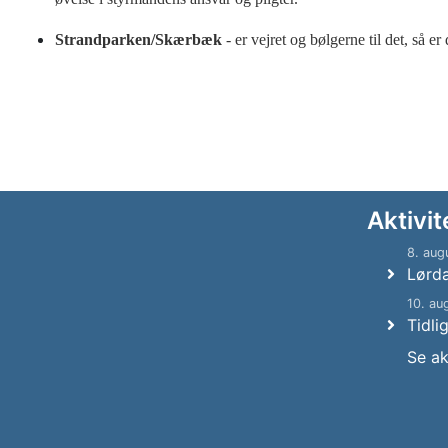
Strandparken/Skærbæk
- er vejret og bølgerne til det, så e
Aktivit
8. aug
Lørd
10. au
Tidli
Se ak