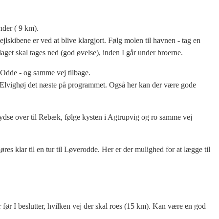
nder ( 9 km).
sejlskibene er ved at blive klargjort. Følg molen til havnen - tag en
aget skal tages ned (god øvelse), inden I går under broerne.
 Odde - og samme vej tilbage.
n til Elvighøj det næste på programmet. Også her kan der være gode
rydse over til Rebæk, følge kysten i Agtrupvig og ro samme vej
øres klar til en tur til Løverodde. Her er der mulighed for at lægge til
r før I beslutter, hvilken vej der skal roes (15 km). Kan være en god