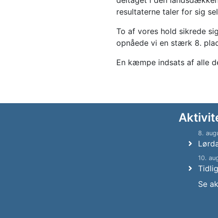
deltaget i den landsdækken
resultaterne taler for sig sel
To af vores hold sikrede si
opnåede vi en stærk 8. plad
En kæmpe indsats af alle delt
Aktivit
8. aug
Lørd
10. au
Tidli
Se ak