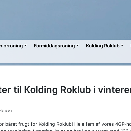
niorroning
Formiddagsroning
Kolding Roklub
ter til Kolding Roklub i vinte
 Hansen
or båret frugt for Kolding Roklub! Hele fem af vores 4GP-hol