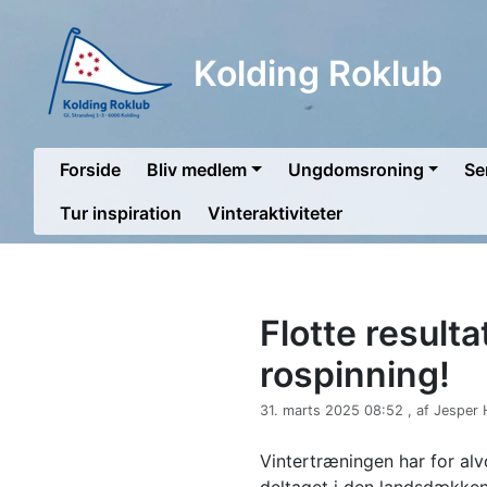
Kolding Roklub
Forside
Bliv medlem
Ungdomsroning
Se
Tur inspiration
Vinteraktiviteter
Flotte resulta
rospinning!
31. marts 2025 08:52 , af Jesper
Vintertræningen har for alv