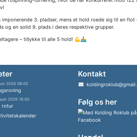
de rospinning-turnering, hvor de har konkurreret mod 122 
v!
g imponerende 3. pladser, mens et hold roede sig til en flot
s og en solid 9. plads i deres respektive grupper.
agere – tillykke til alle 5 hold! 💪🚣‍♂️
eter
Kontakt
ust 2026 08:00
koldingroklub@gmail
agsroning
gust 2026 16:00
Følg os her
g rotur
tivitetskalender