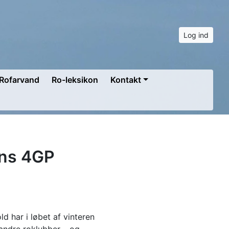
Log ind
Rofarvand
Ro-leksikon
Kontakt
rens 4GP
d har i løbet af vinteren